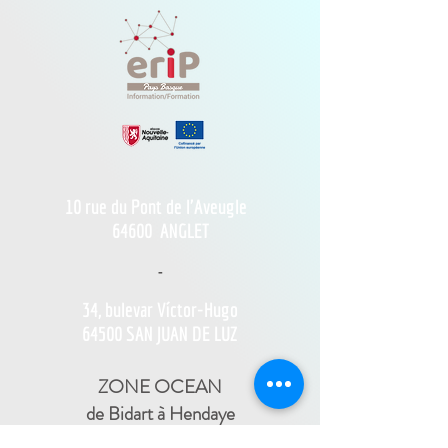
10 rue du Pont de l'Aveugle
64600
ANGLET
-
34, bulevar Víctor-Hugo
64500 SAN JUAN DE LUZ
ZONE OCEAN
de Bidart à Hendaye​