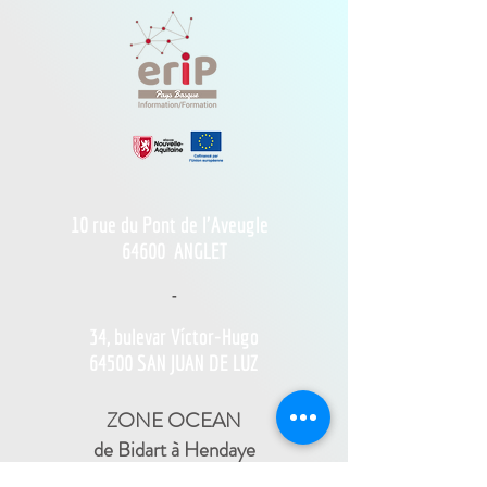
10 rue du Pont de l'Aveugle
64600
ANGLET
-
34, bulevar Víctor-Hugo
64500 SAN JUAN DE LUZ
ZONE OCEAN
de Bidart à Hendaye​