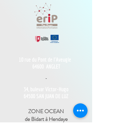
10 rue du Pont de l'Aveugle
64600
ANGLET
-
34, bulevar Víctor-Hugo
64500 SAN JUAN DE LUZ
ZONE OCEAN
de Bidart à Hendaye​