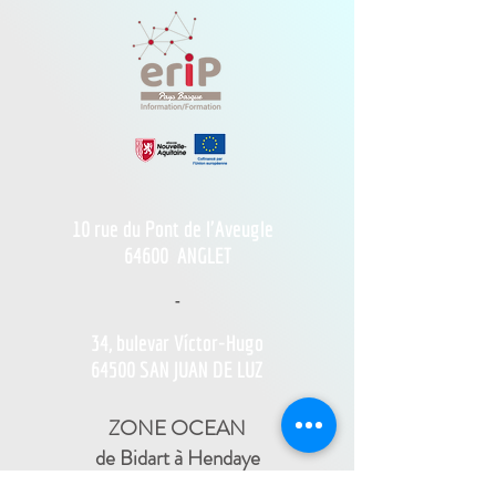
10 rue du Pont de l'Aveugle
64600
ANGLET
-
34, bulevar Víctor-Hugo
64500 SAN JUAN DE LUZ
ZONE OCEAN
de Bidart à Hendaye​