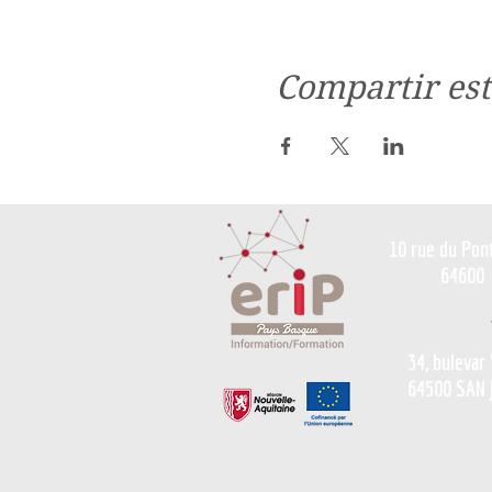
Compartir est
10 rue du Pon
64600
34, bulevar
64500 SAN 