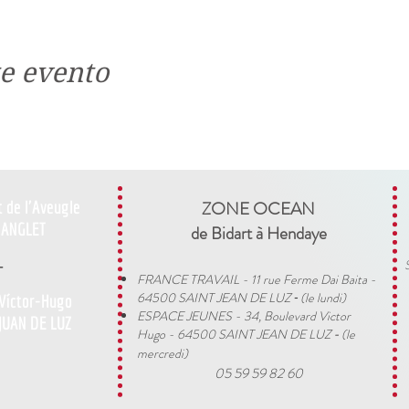
e evento
t de l'Aveugle
ZONE OCEAN
ANGLET
de Bidart à Hendaye​
-
FRANCE TRAVAIL - 11 rue Ferme Dai Baita -
64500 SAINT JEAN DE LUZ
(le lundi)
 Víctor-Hugo
​ -
ESPACE JEUNES - 34, Boulevard Victor
JUAN DE LUZ
Hugo - 64500 SAINT JEAN DE LUZ
(le
-
mercredi)
05 59 59 82 60