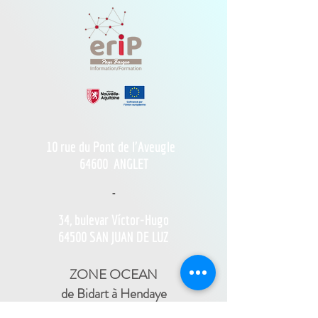
10 rue du Pont de l'Aveugle
64600
ANGLET
-
34, bulevar Víctor-Hugo
64500 SAN JUAN DE LUZ
ZONE OCEAN
de Bidart à Hendaye​