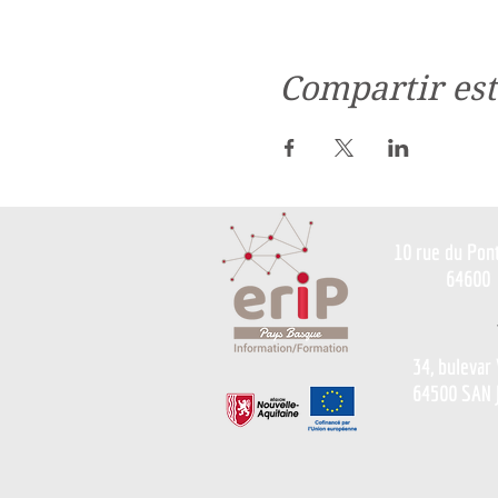
Compartir est
10 rue du Pon
64600
34, bulevar
64500 SAN 