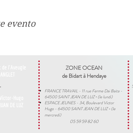
e evento
t de l'Aveugle
ZONE OCEAN
ANGLET
de Bidart à Hendaye​
-
FRANCE TRAVAIL - 11 rue Ferme Dai Baita -
64500 SAINT JEAN DE LUZ
(le lundi)
 Víctor-Hugo
​ -
ESPACE JEUNES - 34, Boulevard Victor
JUAN DE LUZ
Hugo - 64500 SAINT JEAN DE LUZ
(le
-
mercredi)
05 59 59 82 60