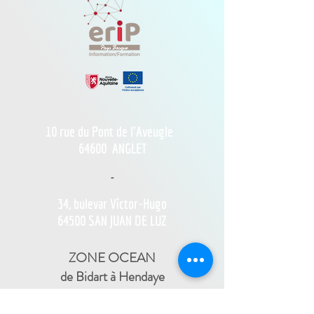
10 rue du Pont de l'Aveugle
64600
ANGLET
-
34, bulevar Víctor-Hugo
64500 SAN JUAN DE LUZ
ZONE OCEAN
de Bidart à Hendaye​
FRANCE TRAVAIL - 11 rue Ferme Dai Baita -