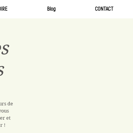
IRE
Blog
CONTACT
s
s
urs de
vous
er et
r !