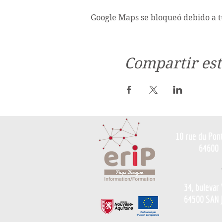
Google Maps se bloqueó debido a tu
Compartir est
10 rue du Pon
64600
34, bulevar
64500 SAN 