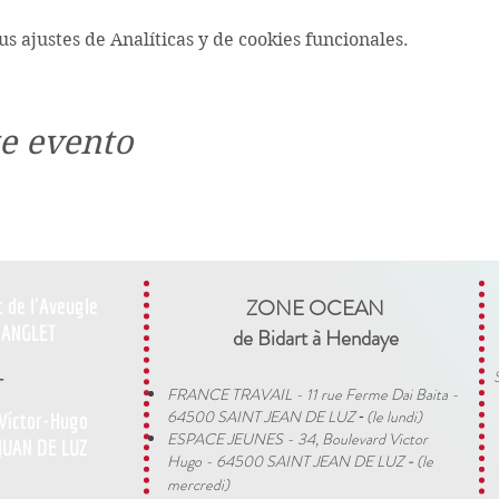
s ajustes de Analíticas y de cookies funcionales.
e evento
t de l'Aveugle
ZONE OCEAN
ANGLET
de Bidart à Hendaye​
-
FRANCE TRAVAIL - 11 rue Ferme Dai Baita -
64500 SAINT JEAN DE LUZ
(le lundi)
 Víctor-Hugo
​ -
ESPACE JEUNES - 34, Boulevard Victor
JUAN DE LUZ
Hugo - 64500 SAINT JEAN DE LUZ
(le
-
mercredi)