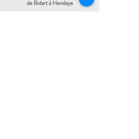
de Bidart à Hendaye​
FRANCE TRAVAIL - 11 rue Ferme Dai Baita -
64500 SAINT JEAN DE LUZ
(le lundi)
​ -
ESPACE JEUNES - 34, Boulevard Victor
Hugo - 64500 SAINT JEAN DE LUZ
(le
-
mercredi)
05 59 59 82 60
PAYS BASQUE INTÉRIEUR
En itinérance :
Mauléon - St Palais - Bardos -
St Jean Pied de Port - Hasparren
-
05 59 59 82 60