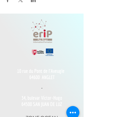
10 rue du Pont de l'Aveugle
64600
ANGLET
-
34, bulevar Víctor-Hugo
64500 SAN JUAN DE LUZ