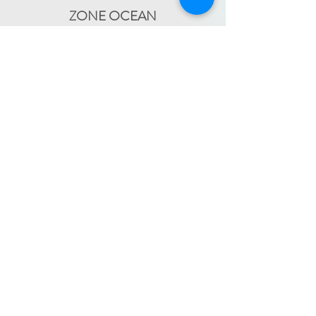
ZONE OCEAN
de Bidart à Hendaye​
FRANCE TRAVAIL - 11 rue Ferme Dai Baita -
64500 SAINT JEAN DE LUZ
(le lundi)
​ -
ESPACE JEUNES - 34, Boulevard Victor
Hugo - 64500 SAINT JEAN DE LUZ
(le
-
mercredi)
05 59 59 82 60
PAYS BASQUE INTÉRIEUR
En itinérance :
Mauléon - St Palais - Bardos -
St Jean Pied de Port - Hasparren
-
05 59 59 82 60