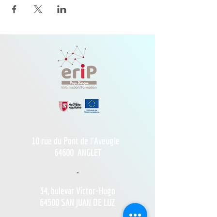
10 rue du Pont de l'Aveugle
64600
ANGLET
-
34, bulevar Víctor-Hugo
64500 SAN JUAN DE LUZ