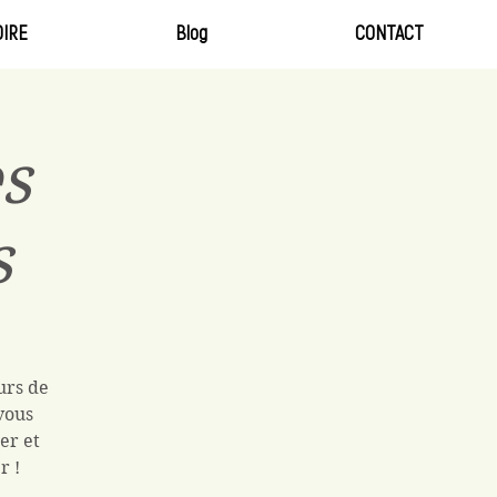
IRE
Blog
CONTACT
s
s
urs de
vous
er et
r !