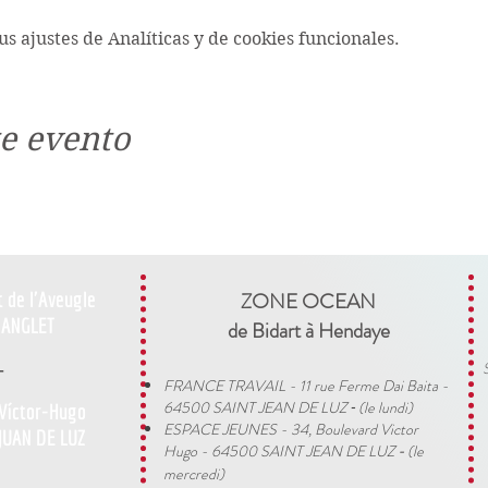
s ajustes de Analíticas y de cookies funcionales.
e evento
t de l'Aveugle
ZONE OCEAN
ANGLET
de Bidart à Hendaye​
-
FRANCE TRAVAIL - 11 rue Ferme Dai Baita -
64500 SAINT JEAN DE LUZ
(le lundi)
 Víctor-Hugo
​ -
ESPACE JEUNES - 34, Boulevard Victor
JUAN DE LUZ
Hugo - 64500 SAINT JEAN DE LUZ
(le
-
mercredi)