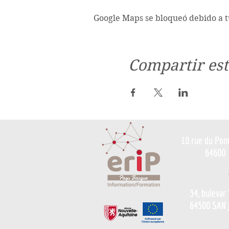
Google Maps se bloqueó debido a tu
Compartir est
10 rue du Pon
64600
34, bulevar
64500 SAN 