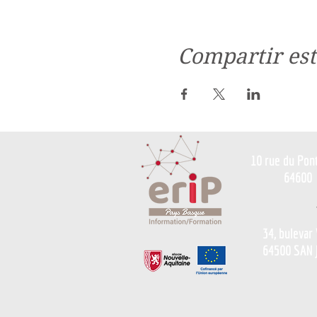
Compartir est
10 rue du Pon
64600
34, bulevar
64500 SAN 