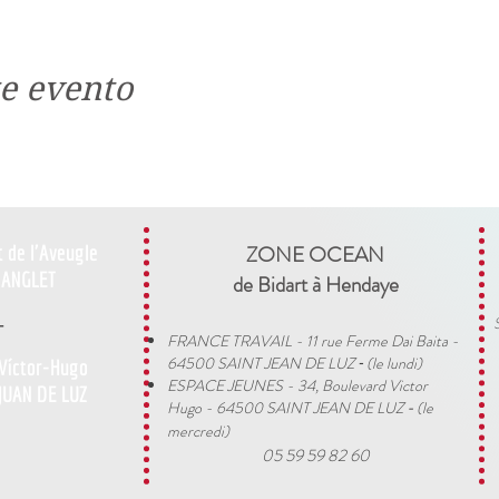
e evento
t de l'Aveugle
ZONE OCEAN
ANGLET
de Bidart à Hendaye​
-
FRANCE TRAVAIL - 11 rue Ferme Dai Baita -
64500 SAINT JEAN DE LUZ
(le lundi)
 Víctor-Hugo
​ -
ESPACE JEUNES - 34, Boulevard Victor
JUAN DE LUZ
Hugo - 64500 SAINT JEAN DE LUZ
(le
-
mercredi)
05 59 59 82 60