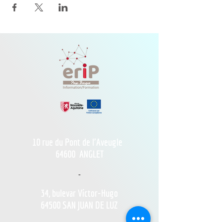
10 rue du Pont de l'Aveugle
64600
ANGLET
-
34, bulevar Víctor-Hugo
64500 SAN JUAN DE LUZ