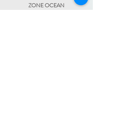
ZONE OCEAN
de Bidart à Hendaye​
FRANCE TRAVAIL - 11 rue Ferme Dai Baita -
64500 SAINT JEAN DE LUZ
(le lundi)
​ -
ESPACE JEUNES - 34, Boulevard Victor
Hugo - 64500 SAINT JEAN DE LUZ
(le
-
mercredi)
05 59 59 82 60
PAYS BASQUE INTÉRIEUR
En itinérance :
Mauléon - St Palais - Bardos -
St Jean Pied de Port - Hasparren
-
05 59 59 82 60