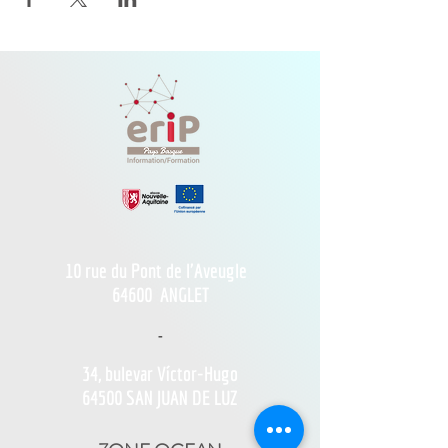
10 rue du Pont de l'Aveugle
64600
ANGLET
-
34, bulevar Víctor-Hugo
64500 SAN JUAN DE LUZ