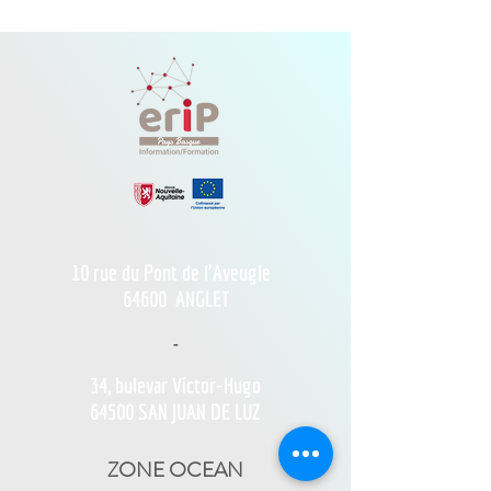
10 rue du Pont de l'Aveugle
64600
ANGLET
-
34, bulevar Víctor-Hugo
64500 SAN JUAN DE LUZ
ZONE OCEAN