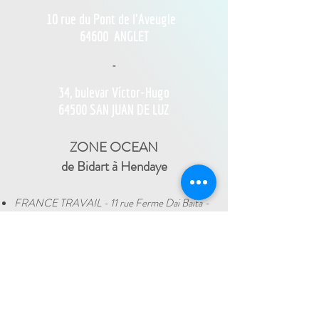
10 rue du Pont de l'Aveugle
64600
ANGLET
-
34, bulevar Víctor-Hugo
64500 SAN JUAN DE LUZ
ZONE OCEAN
de Bidart à Hendaye​
FRANCE TRAVAIL - 11 rue Ferme Dai Baita -
64500 SAINT JEAN DE LUZ
(le lundi)
​ -
ESPACE JEUNES - 34, Boulevard Victor
Hugo - 64500 SAINT JEAN DE LUZ
(le
-
mercredi)
05 59 59 82 60