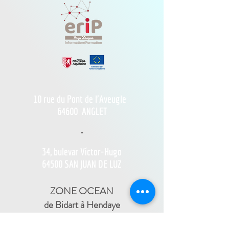
10 rue du Pont de l'Aveugle
64600
ANGLET
-
34, bulevar Víctor-Hugo
64500 SAN JUAN DE LUZ
ZONE OCEAN
de Bidart à Hendaye​