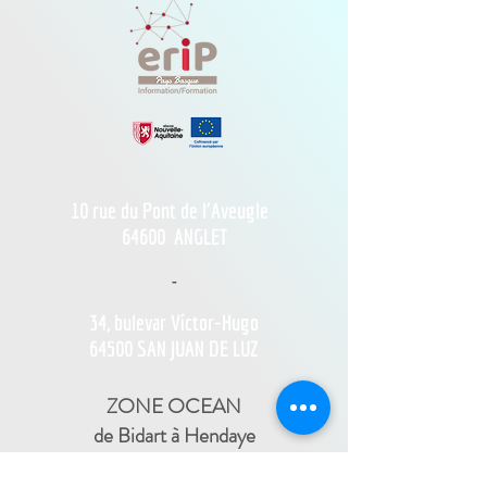
10 rue du Pont de l'Aveugle
64600
ANGLET
-
34, bulevar Víctor-Hugo
64500 SAN JUAN DE LUZ
ZONE OCEAN
de Bidart à Hendaye​