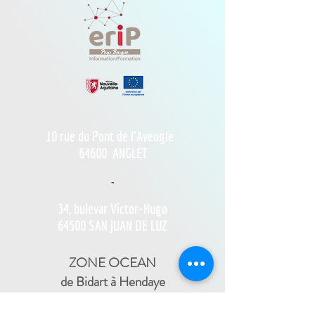
10 rue du Pont de l'Aveugle
64600
ANGLET
-
34, bulevar Víctor-Hugo
64500 SAN JUAN DE LUZ
ZONE OCEAN
de Bidart à Hendaye​