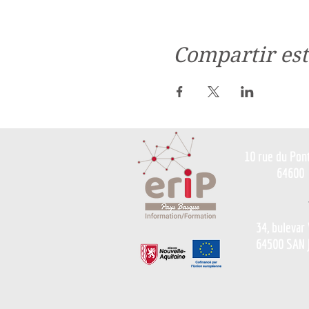
Compartir est
10 rue du Pon
64600
34, bulevar
64500 SAN 