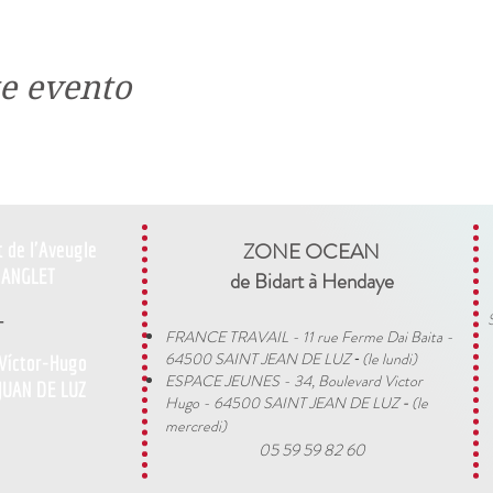
e evento
t de l'Aveugle
ZONE OCEAN
ANGLET
de Bidart à Hendaye​
-
FRANCE TRAVAIL - 11 rue Ferme Dai Baita -
64500 SAINT JEAN DE LUZ
(le lundi)
 Víctor-Hugo
​ -
ESPACE JEUNES - 34, Boulevard Victor
JUAN DE LUZ
Hugo - 64500 SAINT JEAN DE LUZ
(le
-
mercredi)
05 59 59 82 60