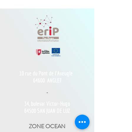
10 rue du Pont de l'Aveugle
64600
ANGLET
-
34, bulevar Víctor-Hugo
64500 SAN JUAN DE LUZ
ZONE OCEAN