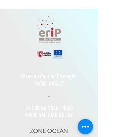
10 rue du Pont de l'Aveugle
64600
ANGLET
-
34, bulevar Víctor-Hugo
64500 SAN JUAN DE LUZ
ZONE OCEAN