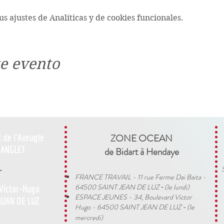
s ajustes de Analíticas y de cookies funcionales.
e evento
t de l'Aveugle
ZONE OCEAN
ANGLET
de Bidart à Hendaye​
-
FRANCE TRAVAIL - 11 rue Ferme Dai Baita -
64500 SAINT JEAN DE LUZ
(le lundi)
 Víctor-Hugo
​ -
ESPACE JEUNES - 34, Boulevard Victor
JUAN DE LUZ
Hugo - 64500 SAINT JEAN DE LUZ
(le
-
mercredi)