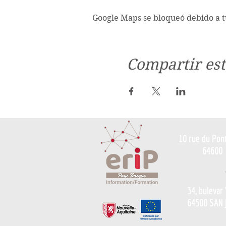
Google Maps se bloqueó debido a tu
Compartir est
10 rue du Pon
64600
34, bulevar
64500 SAN 