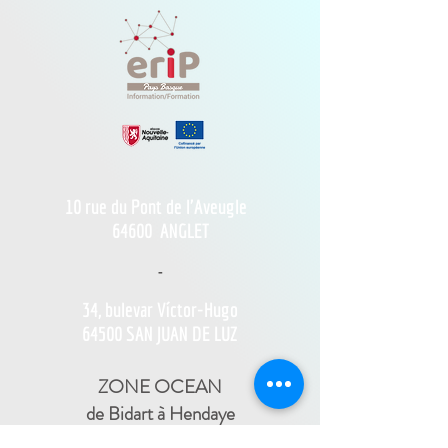
10 rue du Pont de l'Aveugle
64600
ANGLET
-
34, bulevar Víctor-Hugo
64500 SAN JUAN DE LUZ
ZONE OCEAN
de Bidart à Hendaye​