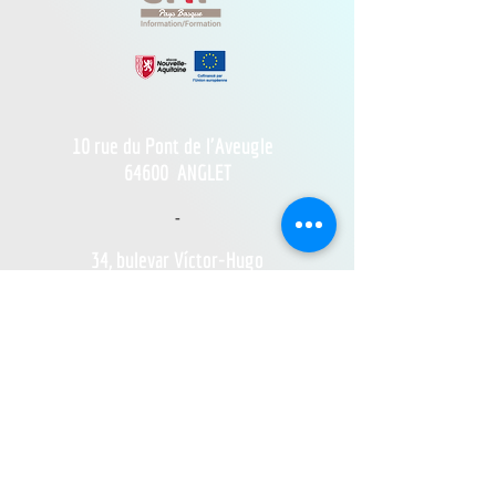
10 rue du Pont de l'Aveugle
64600
ANGLET
-
34, bulevar Víctor-Hugo
64500 SAN JUAN DE LUZ
ZONE OCEAN
de Bidart à Hendaye​
FRANCE TRAVAIL - 11 rue Ferme Dai Baita -
64500 SAINT JEAN DE LUZ
(le lundi)
​ -
ESPACE JEUNES - 34, Boulevard Victor