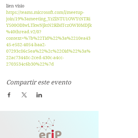
lien visio
https://teams.microsoft.com/l/meetup-
join/19%3ameeting_YzZlNTU1OWYtNTRi
YS00ODIwLTkwNjktN2RlMTczOWI0MDJk
%40thread.v2/0?
context=%7b%22Tid%22%3a%2210ea43
45-e582-4054-baa2-
07293c86c5ea%22%2c%22Oid%22%3a%
22ac73448c-2ced-430c-a4cc-
2703534c6b30%22%7d
Compartir este evento