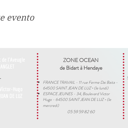
e evento
t de l'Aveugle
ZONE OCEAN
ANGLET
de Bidart à Hendaye​
-
FRANCE TRAVAIL - 11 rue Ferme Dai Baita -
64500 SAINT JEAN DE LUZ
(le lundi)
 Víctor-Hugo
​ -
ESPACE JEUNES - 34, Boulevard Victor
JUAN DE LUZ
Hugo - 64500 SAINT JEAN DE LUZ
(le
-
mercredi)
05 59 59 82 60