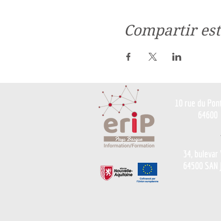
Compartir est
10 rue du Pon
64600
34, bulevar
64500 SAN 