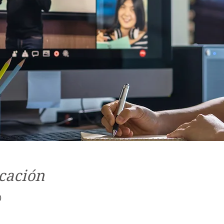
cación
0