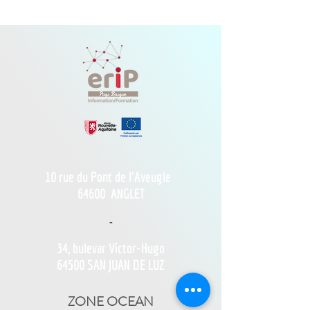
10 rue du Pont de l'Aveugle
64600
ANGLET
-
34, bulevar Víctor-Hugo
64500 SAN JUAN DE LUZ
ZONE OCEAN