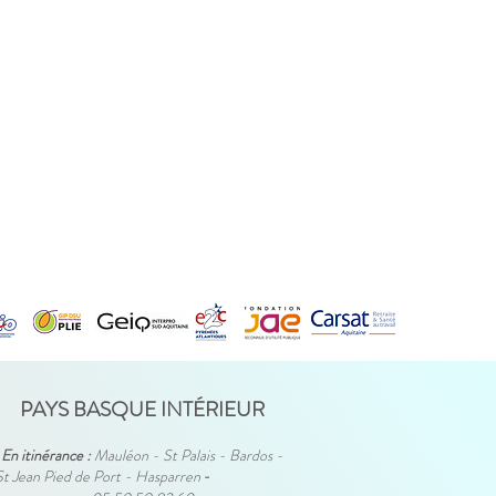
PAYS BASQUE INTÉRIEUR
En itinérance :
Mauléon - St Palais - Bardos -
St Jean Pied de Port - Hasparren
-