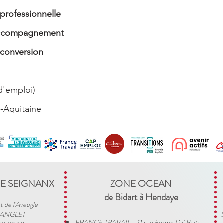
professionnelle
'accompagnement
conversion
d'emploi)
-Aquitaine
DE SEIGNANX
ZONE OCEAN
de Bidart à Hendaye​
t de l'Aveugle
 ANGLET
FRANCE TRAVAIL - 11 rue Ferme Dai Baita -