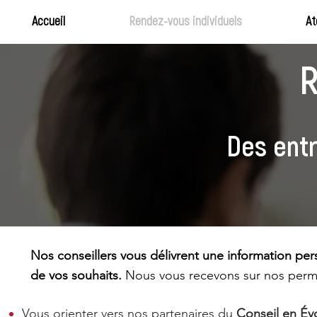
Accueil
Rendez-vous individuels
At
R
Des entr
Nos conseillers vous délivrent une information pers
de vos souhaits.
Nous vous recevons sur nos per
Vous orienter vers nos partenaires du
Conseil en Évo