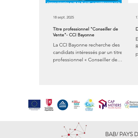
18 sept. 2025
1
Titre professionnel "Conseiller de
D
Vente"- CCI Bayonne
E
La CCI Bayonne recherche des
R
candidats intéressés par un titre
p
professionnel « Conseiller de
D
Vente » en apprentissage. Contrat
j
: ...
BAB/ PAYS 