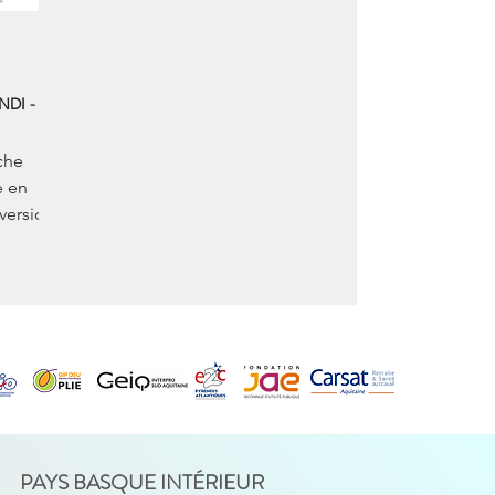
DI -
che
e en
version
rs qui
PAYS BASQUE INTÉRIEUR