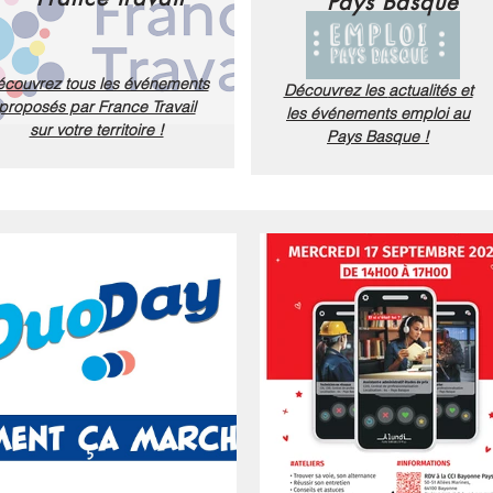
Pays Basque
couvrez tous les événements
Découvrez les
actualités et
proposés par France Travail
les
événements emploi au
sur votre territoire !
Pays Basque !