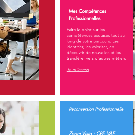
Mes Compétences
Professionnelles
Faire le point sur les
compétences acquises tout au
long de votre parcours. Les
identifier, les valoriser, en
découvrir de nouvelles et les
transférer vers d'autres métiers
Je m'inscris
Reconversion
Professionnelle
Zoom Visio : CPF, VAE,