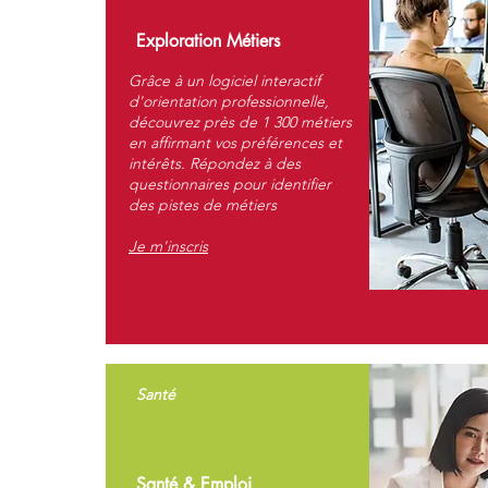
Exploration Métiers
Grâce à un logiciel interactif
d'orientation professionnelle,
découvrez près de 1 300 métiers
en affirmant vos préférences et
intérêts. Répondez à des
questionnaires pour identifier
des pistes de métiers
Je m'inscris
Santé
Santé & Emploi