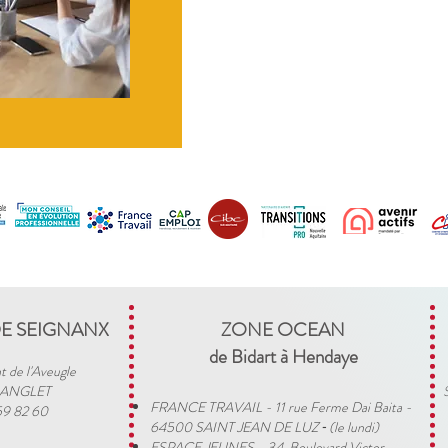
DE SEIGNANX
ZONE OCEAN
de Bidart à Hendaye​
t de l'Aveugle
 ANGLET
FRANCE TRAVAIL - 11 rue Ferme Dai Baita -
59 82 60
64500 SAINT JEAN DE LUZ
(le lundi)
​ -
ESPACE JEUNES - 34, Boulevard Victor