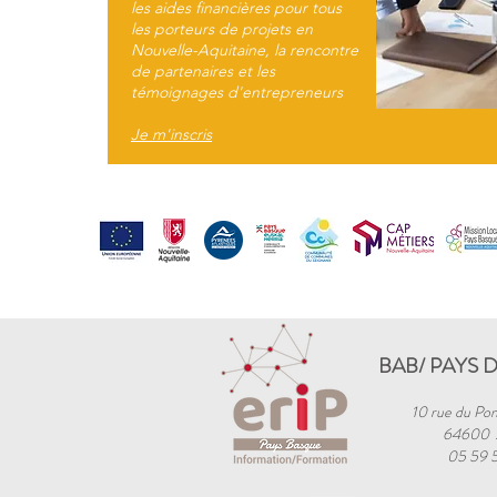
les aides financières pour tous
les porteurs de projets en
Nouvelle-Aquitaine, la rencontre
de partenaires et les
témoignages d'entrepreneurs
Je m'inscris
BAB/ PAYS 
10 rue du Pon
64600
05 59 