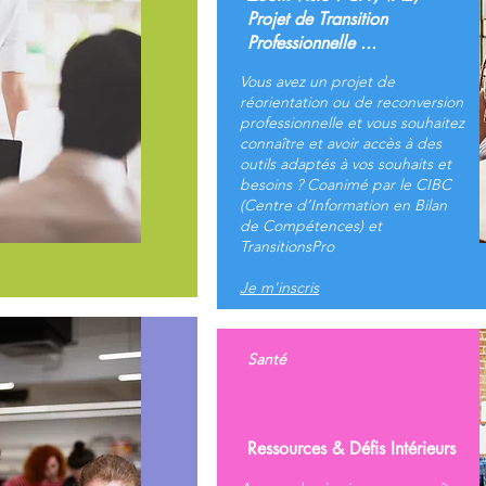
Projet de Transition
Professionnelle ...
Vous avez un projet de
réorientation ou de reconversion
professionnelle et vous souhaitez
connaître et avoir accès à des
outils adaptés à vos souhaits et
besoins ? Coanimé par le CIBC
(Centre d’Information en Bilan
de Compétences) et
TransitionsPro
Je m'inscris
Santé
Ressources & Défis Intérieurs