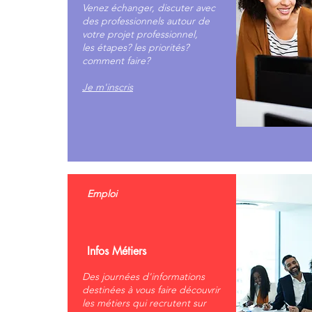
Venez échanger, discuter avec
des professionnels autour de
votre projet professionnel,
les étapes? les priorités?
comment faire?
Je m'inscris
Emploi
Infos Métiers
Des journées d'informations
destinées à vous faire découvrir
les métiers qui recrutent sur