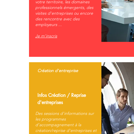
votre territoire, les domaines
professionnels émergents, des
visites d'entreprises ou encore
des rencontre avec des
employeurs ...
Je m'inscris
Création d'entreprise
Infos Création / Reprise
d'entreprises
Des sessions d'informations sur
les programmes
d'accompagnement à la
création/reprise d'entreprises et