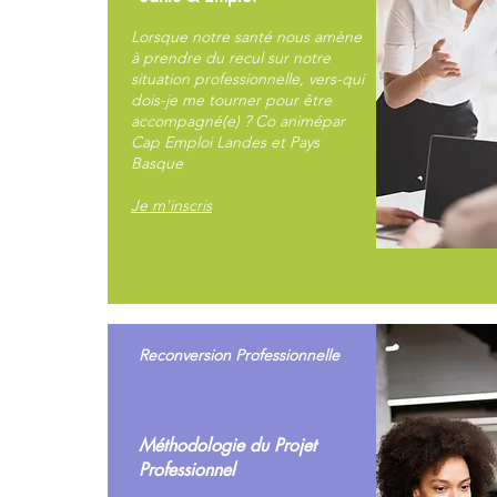
Lorsque notre santé nous amène
à prendre du recul sur notre
situation professionnelle, vers-qui
dois-je me tourner pour être
accompagné(e) ? Co animépar
Cap Emploi Landes et Pays
Basque
Je m'inscris
Reconversion
Professionnelle
Méthodologie du Projet
Professionnel