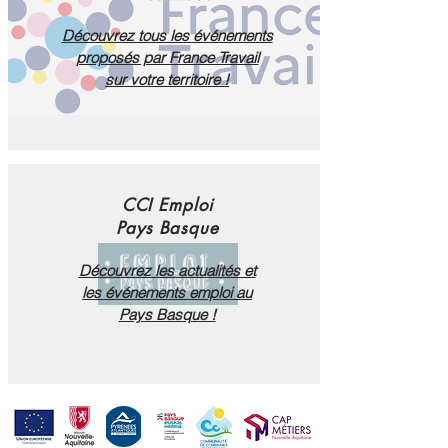
Découvrez tous les événements
proposés par France Travail
sur votre territoire !
CCI Emploi
Pays Basque
Découvrez les
actualités et
les
événements emploi au
Pays Basque !