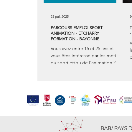
23 juil. 2025
3
PARCOURS EMPLOI SPORT
T
ANIMATION - ETCHARRY
-
FORMATION - BAYONNE
V
Vous avez entre 16 et 25 ans et
l
vous êtes intéressé par les métiers
p
du sport et/ou de l'animation ?
-
Etcharry Formation
p
Développement...
BAB/ PAYS 