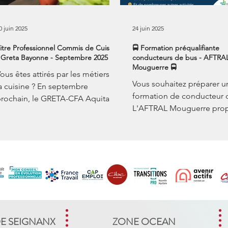
0 juin 2025
24 juin 2025
itre Professionnel Commis de Cuisine
🚍 Formation préqualifiante
 Greta Bayonne - Septembre 2025
conducteurs de bus - AFTRA
Mouguerre 🚍
ous êtes attirés par les métiers de
Vous souhaitez préparer u
a cuisine ? En septembre
formation de conducteur 
rochain, le GRETA-CFA Aquitaine
L'AFTRAL Mouguerre pro
 Agence Pays Basque met en
une formation de préquali
lace Le...
pour le métier...
DE SEIGNANX
ZONE OCEAN