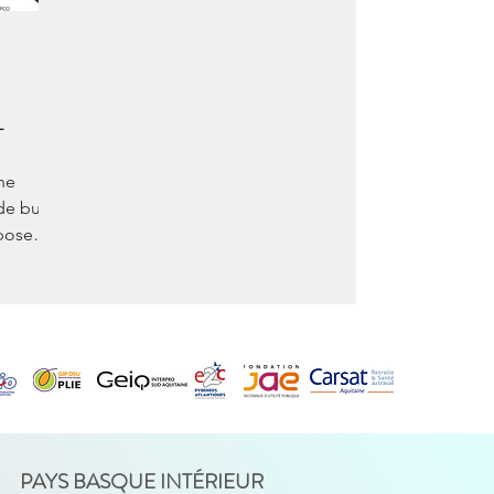
L
ne
de bus ?
pose
fiction
PAYS BASQUE INTÉRIEUR