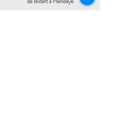
de Bidart à Hendaye​
FRANCE TRAVAIL - 11 rue Ferme Dai Baita -
64500 SAINT JEAN DE LUZ
(le lundi)
​ -
ESPACE JEUNES - 34, Boulevard Victor
Hugo - 64500 SAINT JEAN DE LUZ
(le
-
mercredi)
05 59 59 82 60
PAYS BASQUE INTÉRIEUR
En itinérance :
Mauléon - St Palais - Bardos -
St Jean Pied de Port - Hasparren
-
05 59 59 82 60