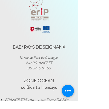
BAB/ PAYS DE SEIGNANX
10 rue du Pont de l'Aveugle
64600 ANGLET
05 59 59 82 60
ZONE OCEAN
de Bidart à Hendaye​
FRANCE TRAVAIL - 11 rue Ferme Dai Baita -
64500 SAINT JEAN DE LUZ
(le lundi)
​ -