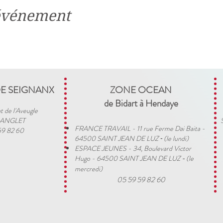
 événement
DE SEIGNANX
ZONE OCEAN
de Bidart à Hendaye​
t de l'Aveugle
 ANGLET
FRANCE TRAVAIL - 11 rue Ferme Dai Baita -
59 82 60
64500 SAINT JEAN DE LUZ
(le lundi)
​ -
ESPACE JEUNES - 34, Boulevard Victor
Hugo - 64500 SAINT JEAN DE LUZ
(le
-
mercredi)
05 59 59 82 60