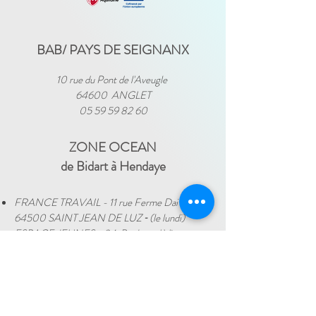
BAB/ PAYS DE SEIGNANX
10 rue du Pont de l'Aveugle
64600 ANGLET
05 59 59 82 60
ZONE OCEAN
de Bidart à Hendaye​
FRANCE TRAVAIL - 11 rue Ferme Dai Baita -
64500 SAINT JEAN DE LUZ
(le lundi)
​ -
ESPACE JEUNES - 34, Boulevard Victor
Hugo - 64500 SAINT JEAN DE LUZ
(le
-
mercredi)
05 59 59 82 60