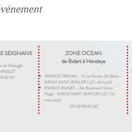
 événement
DE SEIGNANX
ZONE OCEAN
de Bidart à Hendaye​
t de l'Aveugle
 ANGLET
FRANCE TRAVAIL - 11 rue Ferme Dai Baita -
59 82 60
64500 SAINT JEAN DE LUZ
(le lundi)
​ -
ESPACE JEUNES - 34, Boulevard Victor
Hugo - 64500 SAINT JEAN DE LUZ
(le
-
mercredi)
05 59 59 82 60