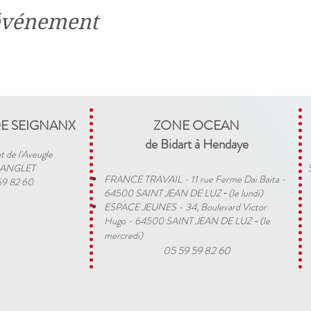
 événement
DE SEIGNANX
ZONE OCEAN
de Bidart à Hendaye​
t de l'Aveugle
 ANGLET
FRANCE TRAVAIL - 11 rue Ferme Dai Baita -
59 82 60
64500 SAINT JEAN DE LUZ
(le lundi)
​ -
ESPACE JEUNES - 34, Boulevard Victor
Hugo - 64500 SAINT JEAN DE LUZ
(le
-
mercredi)
05 59 59 82 60