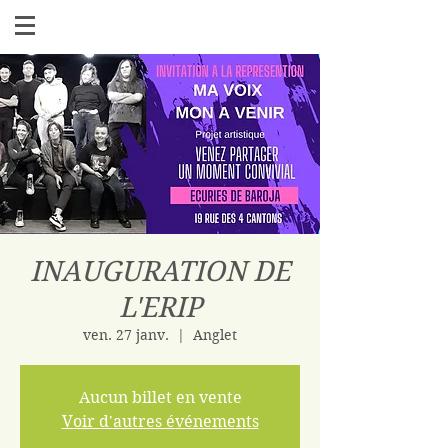
INAUGURATION DE
L'ERIP
ven. 27 janv.
  |  
Anglet
Aucun billet en vente
Voir d'autres événements