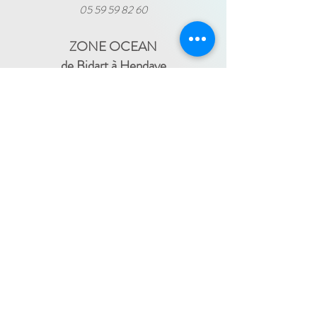
05 59 59 82 60
ZONE OCEAN
de Bidart à Hendaye​
FRANCE TRAVAIL - 11 rue Ferme Dai Baita -
64500 SAINT JEAN DE LUZ
(le lundi)
​ -
ESPACE JEUNES - 34, Boulevard Victor
Hugo - 64500 SAINT JEAN DE LUZ
(le
-
mercredi)
05 59 59 82 60
PAYS BASQUE INTÉRIEUR
En itinérance :
Mauléon - St Palais - Bardos -
St Jean Pied de Port - Hasparren
-
05 59 59 82 60