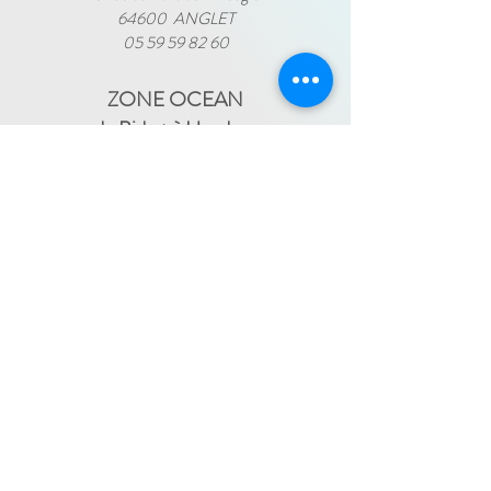
64600 ANGLET
05 59 59 82 60
ZONE OCEAN
de Bidart à Hendaye​
FRANCE TRAVAIL - 11 rue Ferme Dai Baita -
64500 SAINT JEAN DE LUZ
(le lundi)
​ -
ESPACE JEUNES - 34, Boulevard Victor
Hugo - 64500 SAINT JEAN DE LUZ
(le
-
mercredi)
05 59 59 82 60
PAYS BASQUE INTÉRIEUR
En itinérance :
Mauléon - St Palais - Bardos -
St Jean Pied de Port - Hasparren
-
05 59 59 82 60