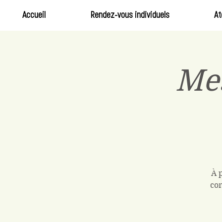
Accueil
Rendez-vous individuels
At
Me
À 
com