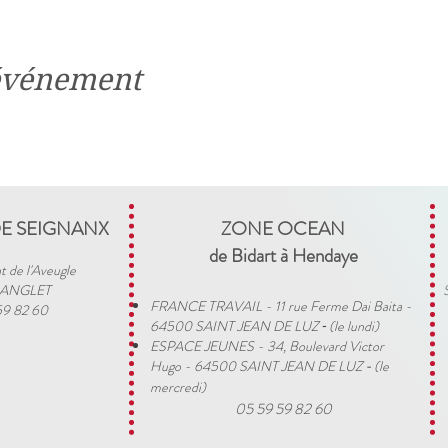
 événement
DE SEIGNANX
ZONE OCEAN
de Bidart à Hendaye​
t de l'Aveugle
 ANGLET
FRANCE TRAVAIL - 11 rue Ferme Dai Baita -
59 82 60
64500 SAINT JEAN DE LUZ
(le lundi)
​ -
ESPACE JEUNES - 34, Boulevard Victor
Hugo - 64500 SAINT JEAN DE LUZ
(le
-
mercredi)
05 59 59 82 60