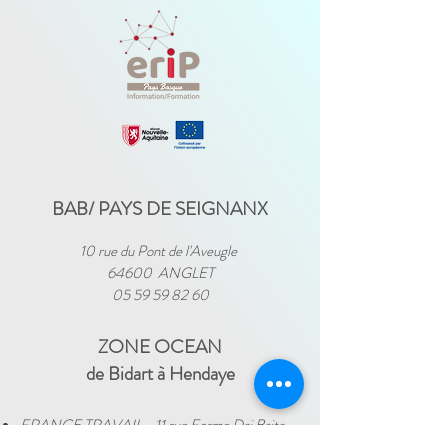
BAB/ PAYS DE SEIGNANX
10 rue du Pont de l'Aveugle
64600 ANGLET
05 59 59 82 60
ZONE OCEAN
de Bidart à Hendaye​
FRANCE TRAVAIL - 11 rue Ferme Dai Baita -
64500 SAINT JEAN DE LUZ
(le lundi)
​ -