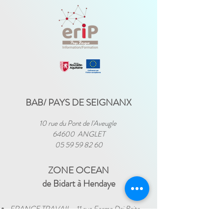
BAB/ PAYS DE SEIGNANX
10 rue du Pont de l'Aveugle
64600 ANGLET
05 59 59 82 60
ZONE OCEAN
de Bidart à Hendaye​
FRANCE TRAVAIL - 11 rue Ferme Dai Baita -
64500 SAINT JEAN DE LUZ
(le lundi)
​ -