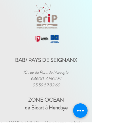
BAB/ PAYS DE SEIGNANX
10 rue du Pont de l'Aveugle
64600 ANGLET
05 59 59 82 60
ZONE OCEAN
de Bidart à Hendaye​
FRANCE TRAVAIL - 11 rue Ferme Dai Baita -
64500 SAINT JEAN DE LUZ
(le lundi)
​ -