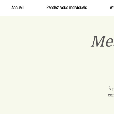
Accueil
Rendez-vous individuels
At
Me
À 
com