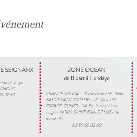
 événement
DE SEIGNANX
ZONE OCEAN
de Bidart à Hendaye​
t de l'Aveugle
 ANGLET
FRANCE TRAVAIL - 11 rue Ferme Dai Baita -
59 82 60
64500 SAINT JEAN DE LUZ
(le lundi)
​ -
ESPACE JEUNES - 34, Boulevard Victor
Hugo - 64500 SAINT JEAN DE LUZ
(le
-
mercredi)
05 59 59 82 60