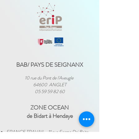
BAB/ PAYS DE SEIGNANX
10 rue du Pont de l'Aveugle
64600 ANGLET
05 59 59 82 60
ZONE OCEAN
de Bidart à Hendaye​
FRANCE TRAVAIL - 11 rue Ferme Dai Baita -
64500 SAINT JEAN DE LUZ
(le lundi)
​ -