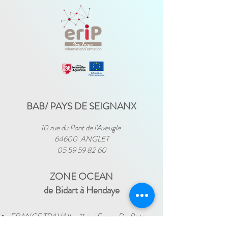
BAB/ PAYS DE SEIGNANX
10 rue du Pont de l'Aveugle
64600 ANGLET
05 59 59 82 60
ZONE OCEAN
de Bidart à Hendaye​
FRANCE TRAVAIL - 11 rue Ferme Dai Baita -
64500 SAINT JEAN DE LUZ
(le lundi)
​ -