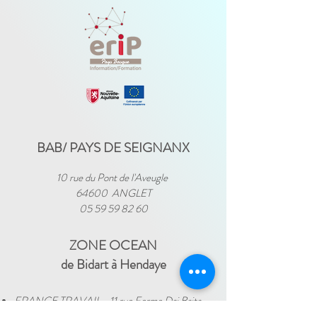
BAB/ PAYS DE SEIGNANX
10 rue du Pont de l'Aveugle
64600 ANGLET
05 59 59 82 60
ZONE OCEAN
de Bidart à Hendaye​
FRANCE TRAVAIL - 11 rue Ferme Dai Baita -
64500 SAINT JEAN DE LUZ
(le lundi)
​ -